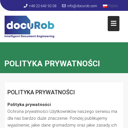
S
+48 22 643 92 08
info@docurob.com
Polski
k
i
p
t
o
c
o
n
POLITYKA PRYWATNOŚCI
t
e
n
t
POLITYKA PRYWATNOŚCI
Polityka prywatności
Ochrona prywatności Użytkowników naszego serwisu ma
dla nas bardzo duże znaczenie. Poniżej publikujemy
wyjaśnienie, jakie dane gromadzimy oraz jakie zasady ich