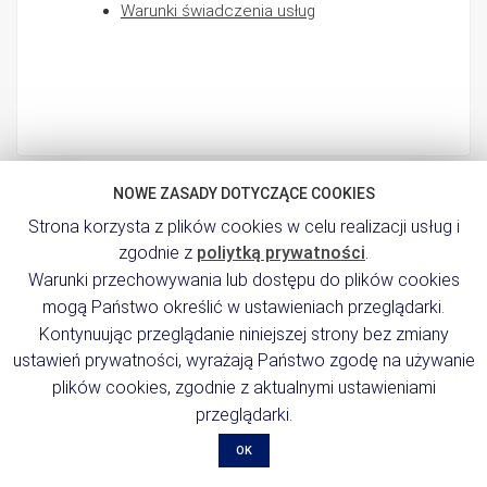
Warunki świadczenia usług
NOWE ZASADY DOTYCZĄCE COOKIES
Strona korzysta z plików cookies w celu realizacji usług i
zgodnie z
poliytką prywatności
.
Warunki przechowywania lub dostępu do plików cookies
mogą Państwo określić w ustawieniach przeglądarki.
INFORMACJE KONTAKTOWE
Kontynuując przeglądanie niniejszej strony bez zmiany
02-844 Warszawa ul. Puławska 543
ustawień prywatności, wyrażają Państwo zgodę na używanie
+48 22 643 92 08
info@docurob.com
plików cookies, zgodnie z aktualnymi ustawieniami
przeglądarki.
OK