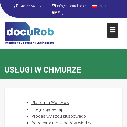
S
+48 22 643 92 08
info@docurob.com
Polski
k
English
i
p
t
o
c
o
n
t
USŁUGI W CHMURZE
e
n
t
Platforma WorkFlow
Integracja ePuap
Proces wyjazdu służbowego
Repozytorium zasobów wiedzy